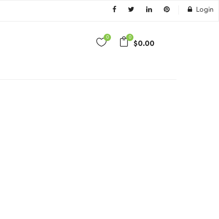
Login
0
0
$
0.00