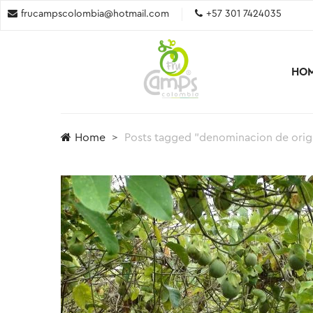
frucampscolombia@hotmail.com
+57 301 7424035
HO
Home
Posts tagged "denominacion de ori