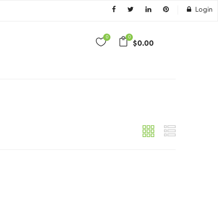
Login
0
0
$
0.00