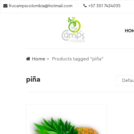
frucampscolombia@hotmail.com
+57 301 7424035
HO
Home
Products tagged “piña”
piña